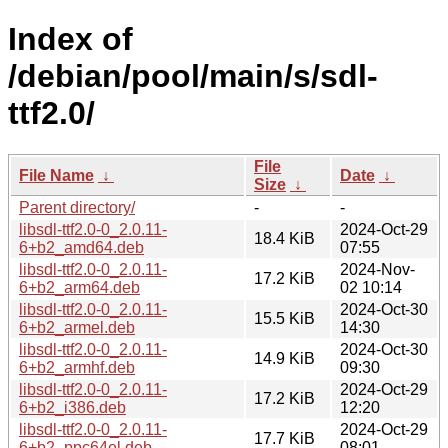
Index of
/debian/pool/main/s/sdl-
ttf2.0/
File
File Name
↓
Date
↓
Size
↓
Parent directory/
-
-
libsdl-ttf2.0-0_2.0.11-
2024-Oct-29
18.4 KiB
6+b2_amd64.deb
07:55
libsdl-ttf2.0-0_2.0.11-
2024-Nov-
17.2 KiB
6+b2_arm64.deb
02 10:14
libsdl-ttf2.0-0_2.0.11-
2024-Oct-30
15.5 KiB
6+b2_armel.deb
14:30
libsdl-ttf2.0-0_2.0.11-
2024-Oct-30
14.9 KiB
6+b2_armhf.deb
09:30
libsdl-ttf2.0-0_2.0.11-
2024-Oct-29
17.2 KiB
6+b2_i386.deb
12:20
libsdl-ttf2.0-0_2.0.11-
2024-Oct-29
17.7 KiB
6+b2_ppc64el.deb
08:01