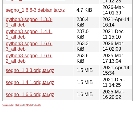
17 12:23
2026-Mar-
segno_1.6.6-3.debian.tar.xz
4.7 KiB
14 01:39
python3-segno_1.3.3-
236.4
2021-Apr-14
1_all.deb
KiB
16:14
python3-segno_1.4.1-
237.0
2021-Dec-
1_all.deb
KiB
11 15:10
python3-segno_1.6.6-
263.3
2026-Mar-
3_all.deb
KiB
14 02:09
python3-segno_1.6.6-
263.6
2025-Mar-
2_all.deb
KiB
17 13:04
2021-Apr-14
segno_1.3.3.orig.tar.gz
1.5 MiB
15:34
2021-Dec-
segno_1.4.1.orig.tar.gz
1.5 MiB
11 14:25
2025-Mar-
segno_1.6.6.orig.tar.gz
1.6 MiB
16 20:02
Contribute
|
Metrics
|
PATOS
|
GELOS