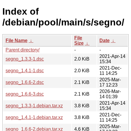
Index of
/debian/pool/main/s/segno/
File
File Name
↓
Date
↓
Size
↓
Parent directory/
-
-
2021-Apr-14
segno_1.3.3-1.dsc
2.0 KiB
15:34
2021-Dec-
segno_1.4.1-1.dsc
2.0 KiB
11 14:25
2025-Mar-
segno_1.6.6-2.dsc
2.1 KiB
17 12:23
2026-Mar-
segno_1.6.6-3.dsc
2.1 KiB
14 01:39
2021-Apr-14
segno_1.3.3-1.debian.tar.xz
3.8 KiB
15:34
2021-Dec-
segno_1.4.1-1.debian.tar.xz
3.8 KiB
11 14:25
2025-Mar-
segno_1.6.6-2.debian.tar.xz
4.6 KiB