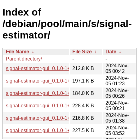
Index of
/debian/pool/main/s/signal-
estimator/
File Name
↓
File Size
↓
Date
↓
Parent directory/
-
-
2024-Nov-
signal-estimator-gui_0.1.0-1+b1_amd64.deb
212.8 KiB
05 00:42
2024-Nov-
signal-estimator-gui_0.1.0-1+b1_arm64.deb
197.1 KiB
05 01:23
2024-Nov-
signal-estimator-gui_0.1.0-1+b1_armhf.deb
184.0 KiB
05 00:26
2024-Nov-
signal-estimator-gui_0.1.0-1+b1_i386.deb
228.4 KiB
05 00:21
2024-Nov-
signal-estimator-gui_0.1.0-1+b1_ppc64el.deb
216.8 KiB
05 01:38
2024-Nov-
signal-estimator-gui_0.1.0-1+b1_riscv64.deb
227.5 KiB
05 03:52