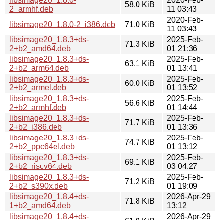
libsimage20_1.8.0-
2020-Feb-
58.0 KiB
2_armhf.deb
11 03:43
2020-Feb-
libsimage20_1.8.0-2_i386.deb
71.0 KiB
11 03:43
libsimage20_1.8.3+ds-
2025-Feb-
71.3 KiB
2+b2_amd64.deb
01 21:36
libsimage20_1.8.3+ds-
2025-Feb-
63.1 KiB
2+b2_arm64.deb
01 13:41
libsimage20_1.8.3+ds-
2025-Feb-
60.0 KiB
2+b2_armel.deb
01 13:52
libsimage20_1.8.3+ds-
2025-Feb-
56.6 KiB
2+b2_armhf.deb
01 14:44
libsimage20_1.8.3+ds-
2025-Feb-
71.7 KiB
2+b2_i386.deb
01 13:36
libsimage20_1.8.3+ds-
2025-Feb-
74.7 KiB
2+b2_ppc64el.deb
01 13:12
libsimage20_1.8.3+ds-
2025-Feb-
69.1 KiB
2+b2_riscv64.deb
03 04:27
libsimage20_1.8.3+ds-
2025-Feb-
71.2 KiB
2+b2_s390x.deb
01 19:09
libsimage20_1.8.4+ds-
2026-Apr-29
71.8 KiB
1+b2_amd64.deb
13:12
libsimage20_1.8.4+ds-
2026-Apr-29