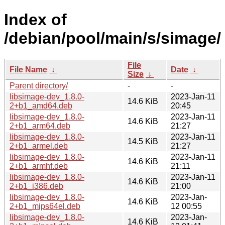
Index of
/debian/pool/main/s/simage/
File
File Name
↓
Date
↓
Size
↓
Parent directory/
-
-
libsimage-dev_1.8.0-
2023-Jan-11
14.6 KiB
2+b1_amd64.deb
20:45
libsimage-dev_1.8.0-
2023-Jan-11
14.6 KiB
2+b1_arm64.deb
21:27
libsimage-dev_1.8.0-
2023-Jan-11
14.5 KiB
2+b1_armel.deb
21:27
libsimage-dev_1.8.0-
2023-Jan-11
14.6 KiB
2+b1_armhf.deb
21:11
libsimage-dev_1.8.0-
2023-Jan-11
14.6 KiB
2+b1_i386.deb
21:00
libsimage-dev_1.8.0-
2023-Jan-
14.6 KiB
2+b1_mips64el.deb
12 00:55
libsimage-dev_1.8.0-
2023-Jan-
14.6 KiB