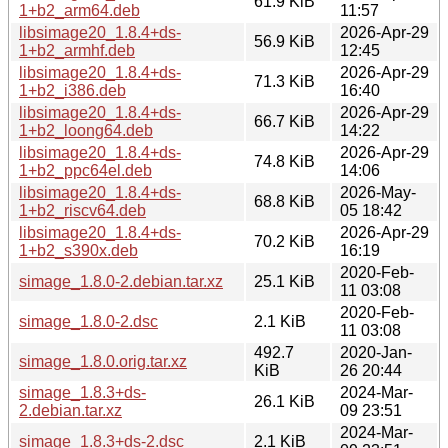
61.9 KiB
1+b2_arm64.deb
11:57
libsimage20_1.8.4+ds-
2026-Apr-29
56.9 KiB
1+b2_armhf.deb
12:45
libsimage20_1.8.4+ds-
2026-Apr-29
71.3 KiB
1+b2_i386.deb
16:40
libsimage20_1.8.4+ds-
2026-Apr-29
66.7 KiB
1+b2_loong64.deb
14:22
libsimage20_1.8.4+ds-
2026-Apr-29
74.8 KiB
1+b2_ppc64el.deb
14:06
libsimage20_1.8.4+ds-
2026-May-
68.8 KiB
1+b2_riscv64.deb
05 18:42
libsimage20_1.8.4+ds-
2026-Apr-29
70.2 KiB
1+b2_s390x.deb
16:19
2020-Feb-
simage_1.8.0-2.debian.tar.xz
25.1 KiB
11 03:08
2020-Feb-
simage_1.8.0-2.dsc
2.1 KiB
11 03:08
492.7
2020-Jan-
simage_1.8.0.orig.tar.xz
KiB
26 20:44
simage_1.8.3+ds-
2024-Mar-
26.1 KiB
2.debian.tar.xz
09 23:51
2024-Mar-
simage_1.8.3+ds-2.dsc
2.1 KiB