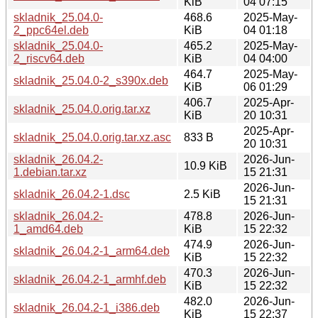
KiB
04 07:15
skladnik_25.04.0-
468.6
2025-May-
2_ppc64el.deb
KiB
04 01:18
skladnik_25.04.0-
465.2
2025-May-
2_riscv64.deb
KiB
04 04:00
464.7
2025-May-
skladnik_25.04.0-2_s390x.deb
KiB
06 01:29
406.7
2025-Apr-
skladnik_25.04.0.orig.tar.xz
KiB
20 10:31
2025-Apr-
skladnik_25.04.0.orig.tar.xz.asc
833 B
20 10:31
skladnik_26.04.2-
2026-Jun-
10.9 KiB
1.debian.tar.xz
15 21:31
2026-Jun-
skladnik_26.04.2-1.dsc
2.5 KiB
15 21:31
skladnik_26.04.2-
478.8
2026-Jun-
1_amd64.deb
KiB
15 22:32
474.9
2026-Jun-
skladnik_26.04.2-1_arm64.deb
KiB
15 22:32
470.3
2026-Jun-
skladnik_26.04.2-1_armhf.deb
KiB
15 22:32
482.0
2026-Jun-
skladnik_26.04.2-1_i386.deb
KiB
15 22:37