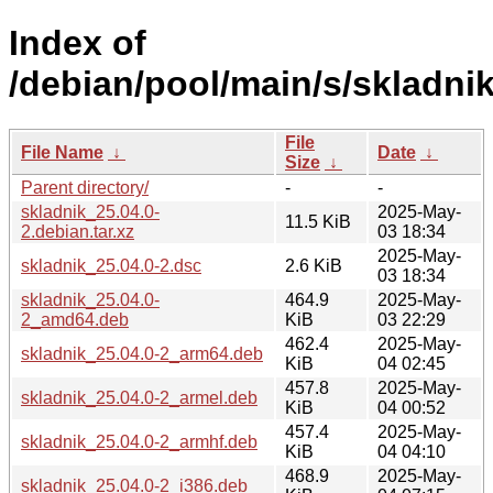
Index of
/debian/pool/main/s/skladnik
File
File Name
↓
Date
↓
Size
↓
Parent directory/
-
-
skladnik_25.04.0-
2025-May-
11.5 KiB
2.debian.tar.xz
03 18:34
2025-May-
skladnik_25.04.0-2.dsc
2.6 KiB
03 18:34
skladnik_25.04.0-
464.9
2025-May-
2_amd64.deb
KiB
03 22:29
462.4
2025-May-
skladnik_25.04.0-2_arm64.deb
KiB
04 02:45
457.8
2025-May-
skladnik_25.04.0-2_armel.deb
KiB
04 00:52
457.4
2025-May-
skladnik_25.04.0-2_armhf.deb
KiB
04 04:10
468.9
2025-May-
skladnik_25.04.0-2_i386.deb