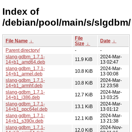
Index of
/debian/pool/main/s/slgdbm/
File
File Name
↓
Date
↓
Size
↓
Parent directory/
-
-
slang-gdbm_1.7.1-
2024-Mar-
11.9 KiB
14+b1_amd64.deb
13 02:47
slang-gdbm_1.7.1-
2024-Mar-
10.8 KiB
14+b1_armel.deb
13 00:08
slang-gdbm_1.7.1-
2024-Mar-
10.8 KiB
14+b1_armhf.deb
12 23:58
slang-gdbm_1.7.1-
2024-Mar-
12.7 KiB
14+b1_i386.deb
13 03:25
slang-gdbm_1.7.1-
2024-Mar-
13.1 KiB
14+b1_ppc64el.deb
13 01:12
slang-gdbm_1.7.1-
2024-Mar-
12.1 KiB
14+b1_s390x.deb
13 21:38
slang-gdbm_1.7.1-
2024-Nov-
12.0 KiB