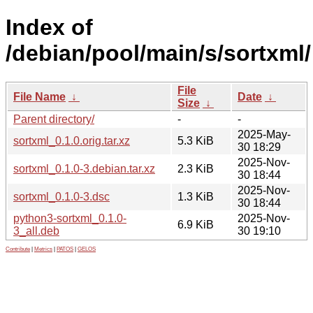
Index of
/debian/pool/main/s/sortxml/
File
File Name
↓
Date
↓
Size
↓
Parent directory/
-
-
2025-May-
sortxml_0.1.0.orig.tar.xz
5.3 KiB
30 18:29
2025-Nov-
sortxml_0.1.0-3.debian.tar.xz
2.3 KiB
30 18:44
2025-Nov-
sortxml_0.1.0-3.dsc
1.3 KiB
30 18:44
python3-sortxml_0.1.0-
2025-Nov-
6.9 KiB
3_all.deb
30 19:10
Contribute
|
Metrics
|
PATOS
|
GELOS