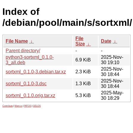
Index of
/debian/pool/main/s/sortxml/
File
File Name
↓
Date
↓
Size
↓
Parent directory/
-
-
python3-sortxml_0.1.0-
2025-Nov-
6.9 KiB
3_all.deb
30 19:10
2025-Nov-
sortxml_0.1.0-3.debian.tar.xz
2.3 KiB
30 18:44
2025-Nov-
sortxml_0.1.0-3.dsc
1.3 KiB
30 18:44
2025-May-
sortxml_0.1.0.orig.tar.xz
5.3 KiB
30 18:29
Contribute
|
Metrics
|
PATOS
|
GELOS