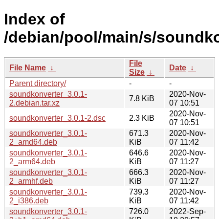
Index of
/debian/pool/main/s/soundko
File
File Name
↓
Date
↓
Size
↓
Parent directory/
-
-
soundkonverter_3.0.1-
2020-Nov-
7.8 KiB
2.debian.tar.xz
07 10:51
2020-Nov-
soundkonverter_3.0.1-2.dsc
2.3 KiB
07 10:51
soundkonverter_3.0.1-
671.3
2020-Nov-
2_amd64.deb
KiB
07 11:42
soundkonverter_3.0.1-
646.6
2020-Nov-
2_arm64.deb
KiB
07 11:27
soundkonverter_3.0.1-
666.3
2020-Nov-
2_armhf.deb
KiB
07 11:27
soundkonverter_3.0.1-
739.3
2020-Nov-
2_i386.deb
KiB
07 11:42
soundkonverter_3.0.1-
726.0
2022-Sep-