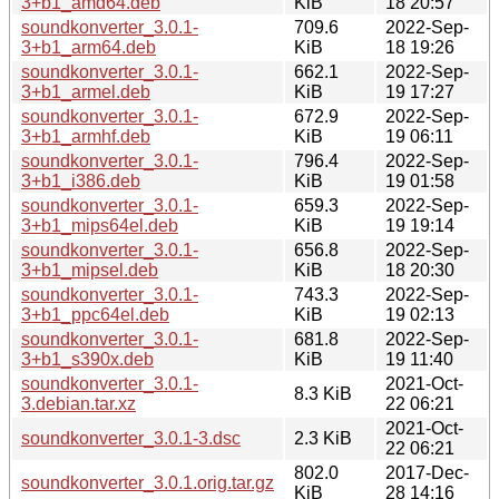
3+b1_amd64.deb
KiB
18 20:57
soundkonverter_3.0.1-
709.6
2022-Sep-
3+b1_arm64.deb
KiB
18 19:26
soundkonverter_3.0.1-
662.1
2022-Sep-
3+b1_armel.deb
KiB
19 17:27
soundkonverter_3.0.1-
672.9
2022-Sep-
3+b1_armhf.deb
KiB
19 06:11
soundkonverter_3.0.1-
796.4
2022-Sep-
3+b1_i386.deb
KiB
19 01:58
soundkonverter_3.0.1-
659.3
2022-Sep-
3+b1_mips64el.deb
KiB
19 19:14
soundkonverter_3.0.1-
656.8
2022-Sep-
3+b1_mipsel.deb
KiB
18 20:30
soundkonverter_3.0.1-
743.3
2022-Sep-
3+b1_ppc64el.deb
KiB
19 02:13
soundkonverter_3.0.1-
681.8
2022-Sep-
3+b1_s390x.deb
KiB
19 11:40
soundkonverter_3.0.1-
2021-Oct-
8.3 KiB
3.debian.tar.xz
22 06:21
2021-Oct-
soundkonverter_3.0.1-3.dsc
2.3 KiB
22 06:21
802.0
2017-Dec-
soundkonverter_3.0.1.orig.tar.gz
KiB
28 14:16