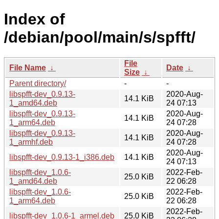
Index of
/debian/pool/main/s/spfft/
File
File Name
↓
Date
↓
Size
↓
Parent directory/
-
-
libspfft-dev_0.9.13-
2020-Aug-
14.1 KiB
1_amd64.deb
24 07:13
libspfft-dev_0.9.13-
2020-Aug-
14.1 KiB
1_arm64.deb
24 07:28
libspfft-dev_0.9.13-
2020-Aug-
14.1 KiB
1_armhf.deb
24 07:28
2020-Aug-
libspfft-dev_0.9.13-1_i386.deb
14.1 KiB
24 07:13
libspfft-dev_1.0.6-
2022-Feb-
25.0 KiB
1_amd64.deb
22 06:28
libspfft-dev_1.0.6-
2022-Feb-
25.0 KiB
1_arm64.deb
22 06:28
2022-Feb-
libspfft-dev_1.0.6-1_armel.deb
25.0 KiB