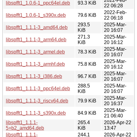
2022-Feb-
libspfft1_1.0.6-1_ppc64el.deb
93.3 KiB
22 06:28
2022-Feb-
libspfft1_1.0.6-1_s390x.deb
79.6 KiB
22 06:18
293.5
2025-Mar-
libspfft1_1.1.1-3_amd64.deb
KiB
20 16:07
271.3
2025-Mar-
libspfft1_1.1.1-3_arm64.deb
KiB
20 16:12
2025-Mar-
libspfft1_1.1.1-3_armel.deb
78.3 KiB
20 16:07
2025-Mar-
libspfft1_1.1.1-3_armhf.deb
75.8 KiB
20 16:12
2025-Mar-
libspfft1_1.1.1-3_i386.deb
96.7 KiB
20 16:07
288.5
2025-Mar-
libspfft1_1.1.1-3_ppc64el.deb
KiB
20 16:07
2025-Mar-
libspfft1_1.1.1-3_riscv64.deb
79.9 KiB
20 16:37
2025-Mar-
libspfft1_1.1.1-3_s390x.deb
84.9 KiB
21 06:40
libspfft1_1.1.1-
265.4
2026-Apr-22
5+b2_amd64.deb
KiB
13:47
libspfft1_1.1.1-
244.1
2026-Apr-22