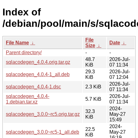
Index of
/debian/pool/main/s/sqlacod
File
File Name
↓
Date
↓
Size
↓
Parent directory/
-
-
48.7
2026-Jul-
sqlacodegen_4.0.4.orig.tar.gz
KiB
07 11:34
29.3
2026-Jul-
sqlacodegen_4.0.4-1_all.deb
KiB
07 12:04
2026-Jul-
sqlacodegen_4.0.4-1.dsc
2.3 KiB
07 11:34
sqlacodegen_4.0.4-
2026-Jul-
5.7 KiB
1.debian.tar.xz
07 11:34
2024-
32.3
sqlacodegen_3.0.0~rc5.orig.tar.gz
May-27
KiB
15:49
2024-
22.5
sqlacodegen_3.0.0~rc5-1_all.deb
May-27
KiB
16:19