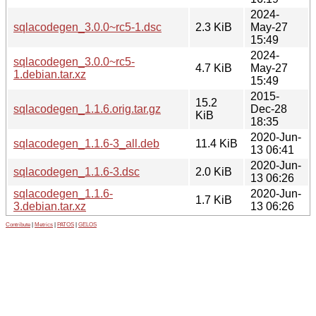
2024-
sqlacodegen_3.0.0~rc5-1.dsc
2.3 KiB
May-27
15:49
2024-
sqlacodegen_3.0.0~rc5-
4.7 KiB
May-27
1.debian.tar.xz
15:49
2015-
15.2
sqlacodegen_1.1.6.orig.tar.gz
Dec-28
KiB
18:35
2020-Jun-
sqlacodegen_1.1.6-3_all.deb
11.4 KiB
13 06:41
2020-Jun-
sqlacodegen_1.1.6-3.dsc
2.0 KiB
13 06:26
sqlacodegen_1.1.6-
2020-Jun-
1.7 KiB
3.debian.tar.xz
13 06:26
Contribute
|
Metrics
|
PATOS
|
GELOS