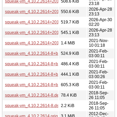
squeak-vm_4.10.2.2614+20120917~dfsg-3.1_loong64.deb
508.6 KiB
23:18
2026-Apr-28
squeak-vm_4.10.2.2614+20120917~dfsg-3.1_ppc64el.deb
550.6 KiB
23:13
2026-Apr-30
squeak-vm_4.10.2.2614+20120917~dfsg-3.1_riscv64.deb
519.7 KiB
02:20
2026-Apr-28
squeak-vm_4.10.2.2614+20120917~dfsg-3.1_s390x.deb
545.1 KiB
23:13
2021-Nov-
squeak-vm_4.10.2.2614+20120917~dfsg.orig.tar.xz
1.4 MiB
10 01:18
2021-Feb-
squeak-vm_4.10.2.2614-8+b1_amd64.deb
524.9 KiB
03 00:11
2021-Feb-
squeak-vm_4.10.2.2614-8+b1_arm64.deb
486.4 KiB
03 00:11
2021-Feb-
squeak-vm_4.10.2.2614-8+b1_armhf.deb
444.1 KiB
03 00:26
2021-Feb-
squeak-vm_4.10.2.2614-8+b1_i386.deb
605.3 KiB
03 00:11
2018-Sep-
squeak-vm_4.10.2.2614-8.debian.tar.xz
78.4 KiB
26 11:05
2018-Sep-
squeak-vm_4.10.2.2614-8.dsc
2.2 KiB
26 11:05
2012-Dec-
squeak-vm_4.10.2.2614.orig.tar.gz
3.1 MiB