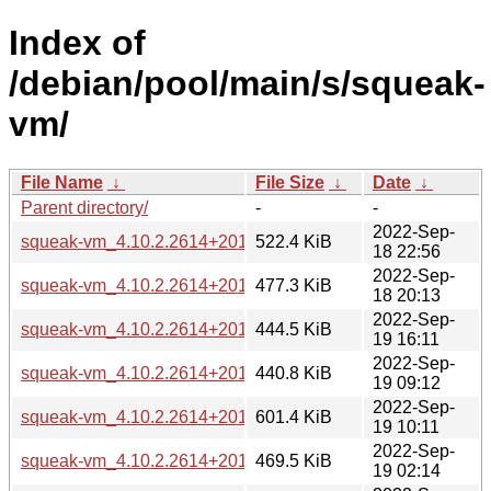
Index of
/debian/pool/main/s/squeak-
vm/
File Name
↓
File Size
↓
Date
↓
Parent directory/
-
-
2022-Sep-
squeak-vm_4.10.2.2614+20120917~dfsg-1+b1_amd64.deb
522.4 KiB
18 22:56
2022-Sep-
squeak-vm_4.10.2.2614+20120917~dfsg-1+b1_arm64.deb
477.3 KiB
18 20:13
2022-Sep-
squeak-vm_4.10.2.2614+20120917~dfsg-1+b1_armel.deb
444.5 KiB
19 16:11
2022-Sep-
squeak-vm_4.10.2.2614+20120917~dfsg-1+b1_armhf.deb
440.8 KiB
19 09:12
2022-Sep-
squeak-vm_4.10.2.2614+20120917~dfsg-1+b1_i386.deb
601.4 KiB
19 10:11
2022-Sep-
squeak-vm_4.10.2.2614+20120917~dfsg-1+b1_mips64el.de
469.5 KiB
19 02:14