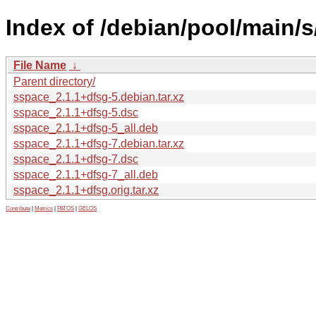
Index of /debian/pool/main/s
File Name
↓
Parent directory/
sspace_2.1.1+dfsg-5.debian.tar.xz
sspace_2.1.1+dfsg-5.dsc
sspace_2.1.1+dfsg-5_all.deb
sspace_2.1.1+dfsg-7.debian.tar.xz
sspace_2.1.1+dfsg-7.dsc
sspace_2.1.1+dfsg-7_all.deb
sspace_2.1.1+dfsg.orig.tar.xz
Contribute
|
Metrics
|
PATOS
|
GELOS