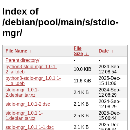
Index of
/debian/pool/main/s/stdio-
mgr/
File
File Name
↓
Date
↓
Size
↓
Parent directory/
-
-
python3-stdio-mgr_1.0.1-
2024-Sep-
10.0 KiB
2_all.deb
12 08:54
python3-stdio-mgr_1.0.1.1-
2025-Dec-
11.6 KiB
1_all.deb
15 11:06
stdio-mgr_1.0.1-
2024-Sep-
2.4 KiB
2.debian.tar.xz
12 08:29
2024-Sep-
stdio-mgr_1.0.1-2.dsc
2.1 KiB
12 08:29
stdio-mgr_1.0.1.1-
2025-Dec-
2.5 KiB
1.debian.tar.xz
15 06:44
2025-Dec-
stdio-mgr_1.0.1.1-1.dsc
2.1 KiB
15 06:44