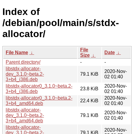
Index of
/debian/pool/main/s/stdx-
allocator/
File
File Name
↓
Date
↓
Size
↓
Parent directory/
-
-
libstdx-allocator-
2020-Nov-
dev_3.1.0~beta.2-
79.1 KiB
02 01:40
3+b4_i386.deb
libstdx-allocator0_3.1.0~beta.2-
2020-Nov-
23.8 KiB
3+b4_i386.deb
02 01:40
libstdx-allocator0_3.1.0~beta.2-
2020-Nov-
22.4 KiB
3+b4_amd64.deb
02 01:40
libstdx-allocator-
2020-Nov-
dev_3.1.0~beta.2-
79.1 KiB
02 01:40
3+b4_amd64.deb
libstdx-allocator-
2020-Nov-
dev_3.1.0~beta.2-
79.1 KiB