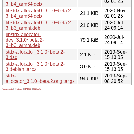
02 01:25
3+b4_arm64.deb
libstdx-allocator0_3.1.0~beta.2-
2020-Nov-
21.1 KiB
3+b4_arm64.deb
02 01:25
libstdx-allocator0_3.1.0~beta.2-
2020-Jul-
21.6 KiB
3+b3_armhf.deb
24 09:14
libstdx-allocator-
2020-Jul-
dev_3.1.0~beta.2-
79.1 KiB
24 09:14
3+b3_armhf.deb
stdx-allocator_3.1.0~beta.2-
2019-Sep-
2.1 KiB
3.dsc
15 13:05
stdx-allocator_3.1.0~beta.2-
2019-Sep-
3.0 KiB
3.debian.tar.xz
15 13:05
stdx-
2019-Sep-
94.6 KiB
allocator_3.1.0~beta.2.orig.tar.gz
08 20:52
Contribute
|
Metrics
|
PATOS
|
GELOS