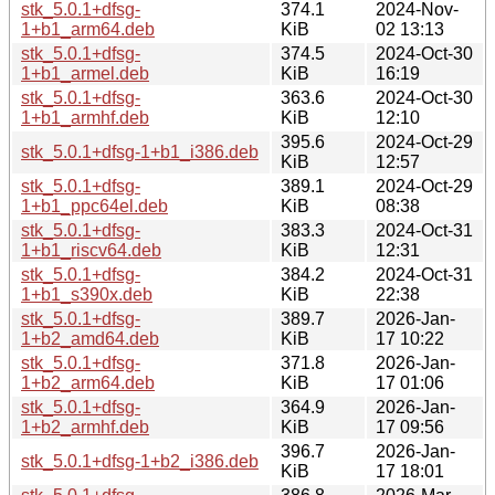
stk_5.0.1+dfsg-
374.1
2024-Nov-
1+b1_arm64.deb
KiB
02 13:13
stk_5.0.1+dfsg-
374.5
2024-Oct-30
1+b1_armel.deb
KiB
16:19
stk_5.0.1+dfsg-
363.6
2024-Oct-30
1+b1_armhf.deb
KiB
12:10
395.6
2024-Oct-29
stk_5.0.1+dfsg-1+b1_i386.deb
KiB
12:57
stk_5.0.1+dfsg-
389.1
2024-Oct-29
1+b1_ppc64el.deb
KiB
08:38
stk_5.0.1+dfsg-
383.3
2024-Oct-31
1+b1_riscv64.deb
KiB
12:31
stk_5.0.1+dfsg-
384.2
2024-Oct-31
1+b1_s390x.deb
KiB
22:38
stk_5.0.1+dfsg-
389.7
2026-Jan-
1+b2_amd64.deb
KiB
17 10:22
stk_5.0.1+dfsg-
371.8
2026-Jan-
1+b2_arm64.deb
KiB
17 01:06
stk_5.0.1+dfsg-
364.9
2026-Jan-
1+b2_armhf.deb
KiB
17 09:56
396.7
2026-Jan-
stk_5.0.1+dfsg-1+b2_i386.deb
KiB
17 18:01