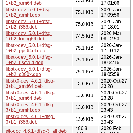
75.1 KiB
1+b2_arm64.deb
17 01:06
libstk-dev_5.0.1+dfsg-
2026-Jan-
75.1 KiB
1+b2_armhf.deb
17 09:56
libstk-dev_5.0.1+dfsg-
2026-Jan-
75.0 KiB
1+b2_i386.deb
17 18:01
libstk-dev_5.0.1+dfsg-
2026-Mar-
74.5 KiB
1+b2_loong64.deb
08 12:53
libstk-dev_5.0.1+dfsg-
2026-Jan-
75.1 KiB
1+b2_ppc64el.deb
17 10:12
libstk-dev_5.0.1+dfsg-
2026-Jan-
75.1 KiB
1+b2_riscv64.deb
18 04:16
libstk-dev_5.0.1+dfsg-
2026-Jan-
75.1 KiB
1+b2_s390x.deb
18 05:59
libstk0-dev_4.6.1+dfsg-
2020-Oct-27
13.6 KiB
3+b1_amd64.deb
23:28
libstk0-dev_4.6.1+dfsg-
2020-Oct-27
13.6 KiB
3+b1_arm64.deb
23:28
libstk0-dev_4.6.1+dfsg-
2020-Oct-27
13.6 KiB
3+b1_armhf.deb
23:43
libstk0-dev_4.6.1+dfsg-
2020-Oct-27
13.6 KiB
3+b1_i386.deb
23:43
486.8
2020-Feb-
stk-doc_4.6.1+dfsg-3_all.deb