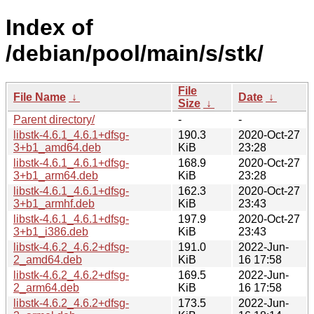
Index of
/debian/pool/main/s/stk/
File
File Name
↓
Date
↓
Size
↓
Parent directory/
-
-
libstk-4.6.1_4.6.1+dfsg-
190.3
2020-Oct-27
3+b1_amd64.deb
KiB
23:28
libstk-4.6.1_4.6.1+dfsg-
168.9
2020-Oct-27
3+b1_arm64.deb
KiB
23:28
libstk-4.6.1_4.6.1+dfsg-
162.3
2020-Oct-27
3+b1_armhf.deb
KiB
23:43
libstk-4.6.1_4.6.1+dfsg-
197.9
2020-Oct-27
3+b1_i386.deb
KiB
23:43
libstk-4.6.2_4.6.2+dfsg-
191.0
2022-Jun-
2_amd64.deb
KiB
16 17:58
libstk-4.6.2_4.6.2+dfsg-
169.5
2022-Jun-
2_arm64.deb
KiB
16 17:58
libstk-4.6.2_4.6.2+dfsg-
173.5
2022-Jun-