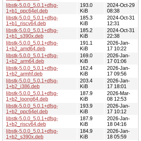
libstk-5.0.0_5.0.1+dfsg-
193.0
2024-Oct-29
1+b1_ppc64el.deb
KiB
08:38
libstk-5.0.0_5.0.1+dfsg-
185.3
2024-Oct-31
1+b1_riscv64.deb
KiB
12:31
libstk-5.0.0_5.0.1+dfsg-
185.2
2024-Oct-31
1+b1_s390x.deb
KiB
22:38
libstk-5.0.0_5.0.1+dfsg-
191.1
2026-Jan-
1+b2_amd64.deb
KiB
17 10:22
libstk-5.0.0_5.0.1+dfsg-
169.0
2026-Jan-
1+b2_arm64.deb
KiB
17 01:06
libstk-5.0.0_5.0.1+dfsg-
162.4
2026-Jan-
1+b2_armhf.deb
KiB
17 09:56
libstk-5.0.0_5.0.1+dfsg-
203.4
2026-Jan-
1+b2_i386.deb
KiB
17 18:01
libstk-5.0.0_5.0.1+dfsg-
187.9
2026-Mar-
1+b2_loong64.deb
KiB
08 12:53
libstk-5.0.0_5.0.1+dfsg-
193.9
2026-Jan-
1+b2_ppc64el.deb
KiB
17 10:12
libstk-5.0.0_5.0.1+dfsg-
187.9
2026-Jan-
1+b2_riscv64.deb
KiB
18 04:16
libstk-5.0.0_5.0.1+dfsg-
184.9
2026-Jan-
1+b2_s390x.deb
KiB
18 05:59