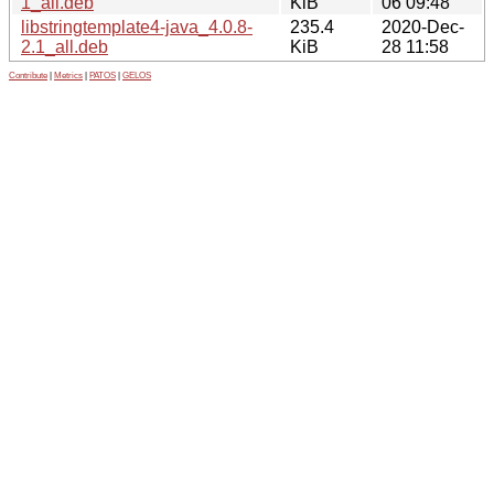
1_all.deb
KiB
06 09:48
libstringtemplate4-java_4.0.8-
235.4
2020-Dec-
2.1_all.deb
KiB
28 11:58
Contribute
|
Metrics
|
PATOS
|
GELOS