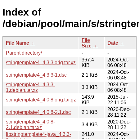
Index of
/debian/pool/main/s/stringte
File
File Name
↓
Date
↓
Size
↓
Parent directory/
-
-
367.4
2024-Oct-
stringtemplate4_4.3.3.orig.tar.xz
KiB
06 08:48
2024-Oct-
stringtemplate4_4.3.3-1.dsc
2.1 KiB
06 08:48
stringtemplate4_4.3.3-
2024-Oct-
3.3 KiB
1.debian.tar.xz
06 08:48
143.9
2015-Jul-
stringtemplate4_4.0.8.orig.tar.gz
KiB
22 11:06
2020-Dec-
stringtemplate4_4.0.8-2.1.dsc
2.1 KiB
28 11:22
stringtemplate4_4.0.8-
2020-Dec-
3.4 KiB
2.1.debian.tar.xz
28 11:22
libstringtemplate4-java_4.3.3-
241.0
2024-Oct-