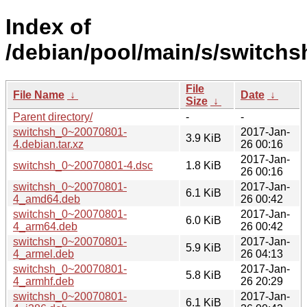
Index of
/debian/pool/main/s/switchs
File
File Name
↓
Date
↓
Size
↓
Parent directory/
-
-
switchsh_0~20070801-
2017-Jan-
3.9 KiB
4.debian.tar.xz
26 00:16
2017-Jan-
switchsh_0~20070801-4.dsc
1.8 KiB
26 00:16
switchsh_0~20070801-
2017-Jan-
6.1 KiB
4_amd64.deb
26 00:42
switchsh_0~20070801-
2017-Jan-
6.0 KiB
4_arm64.deb
26 00:42
switchsh_0~20070801-
2017-Jan-
5.9 KiB
4_armel.deb
26 04:13
switchsh_0~20070801-
2017-Jan-
5.8 KiB
4_armhf.deb
26 20:29
switchsh_0~20070801-
2017-Jan-
6.1 KiB