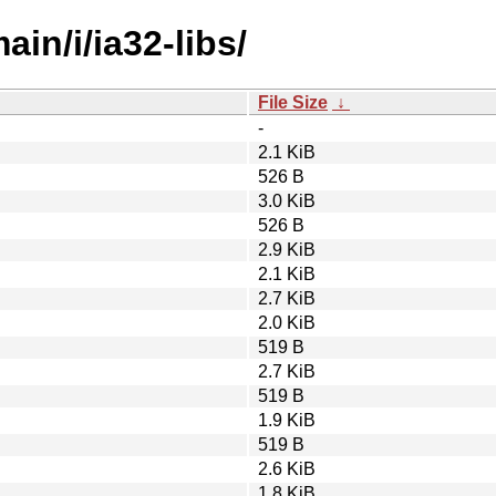
ain/i/ia32-libs/
File Size
↓
-
2.1 KiB
526 B
3.0 KiB
526 B
2.9 KiB
2.1 KiB
2.7 KiB
2.0 KiB
519 B
2.7 KiB
519 B
1.9 KiB
519 B
2.6 KiB
1.8 KiB