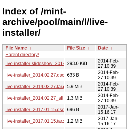
Index of /mint-
archive/pool/main/l/live-
installer/
File Name
↓
File Size
↓
Date
↓
Parent directory/
-
-
2014-Feb-
live-installer-slideshow_2014.02.27_all.deb
293.0 KiB
27 10:39
2014-Feb-
live-installer_2014.02.27.dsc
633 B
27 10:39
2014-Feb-
live-installer_2014.02.27.tar.gz
5.9 MiB
27 10:39
2014-Feb-
live-installer_2014.02.27_all.deb
1.3 MiB
27 10:39
2017-Jan-
live-installer_2017.01.15.dsc
696 B
15 16:17
2017-Jan-
live-installer_2017.01.15.tar.xz
1.2 MiB
15 16:17