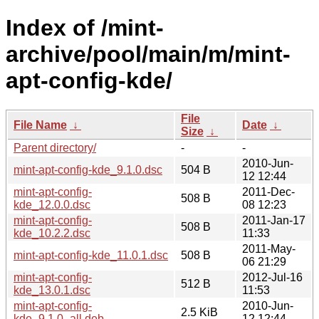
Index of /mint-
archive/pool/main/m/mint-
apt-config-kde/
File
File Name
↓
Date
↓
Size
↓
Parent directory/
-
-
2010-Jun-
mint-apt-config-kde_9.1.0.dsc
504 B
12 12:44
mint-apt-config-
2011-Dec-
508 B
kde_12.0.0.dsc
08 12:23
mint-apt-config-
2011-Jan-17
508 B
kde_10.2.2.dsc
11:33
2011-May-
mint-apt-config-kde_11.0.1.dsc
508 B
06 21:29
mint-apt-config-
2012-Jul-16
512 B
kde_13.0.1.dsc
11:53
mint-apt-config-
2010-Jun-
2.5 KiB
kde_9.1.0_all.deb
12 12:44