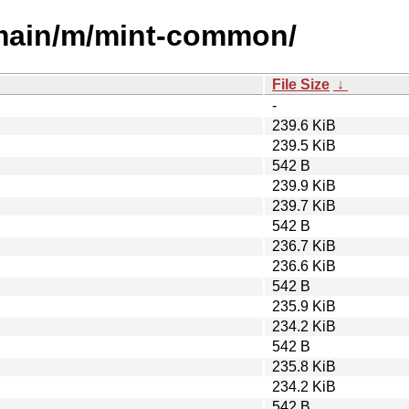
/main/m/mint-common/
File Size
↓
-
239.6 KiB
239.5 KiB
542 B
239.9 KiB
239.7 KiB
542 B
236.7 KiB
236.6 KiB
542 B
235.9 KiB
234.2 KiB
542 B
235.8 KiB
234.2 KiB
542 B