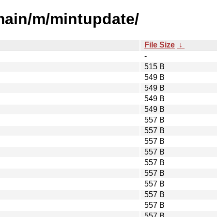
/main/m/mintupdate/
File Size
↓
-
515 B
549 B
549 B
549 B
549 B
557 B
557 B
557 B
557 B
557 B
557 B
557 B
557 B
557 B
557 B