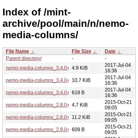
Index of /mint-
archive/pool/main/n/nemo-
media-columns/
File Name
↓
File Size
↓
Date
↓
Parent directory/
-
-
2017-Jul-04
nemo-media-columns_3.4.0+betsy_all.deb
4.9 KiB
16:36
2017-Jul-04
nemo-media-columns_3.4.0+betsy.tar.xz
10.7 KiB
16:36
2017-Jul-04
nemo-media-columns_3.4.0+betsy.dsc
618 B
16:36
2015-Oct-21
nemo-media-columns_2.8.0+rosa_all.deb
4.7 KiB
09:05
2015-Oct-21
nemo-media-columns_2.8.0+rosa.tar.gz
11.2 KiB
09:05
2015-Oct-21
nemo-media-columns_2.8.0+rosa.dsc
609 B
09:05