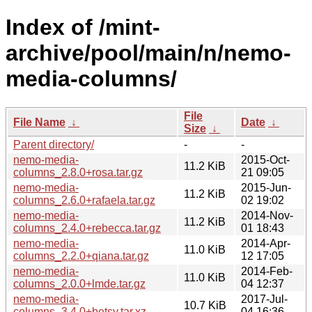
Index of /mint-
archive/pool/main/n/nemo-
media-columns/
File
File Name
↓
Date
↓
Size
↓
Parent directory/
-
-
nemo-media-
2015-Oct-
11.2 KiB
columns_2.8.0+rosa.tar.gz
21 09:05
nemo-media-
2015-Jun-
11.2 KiB
columns_2.6.0+rafaela.tar.gz
02 19:02
nemo-media-
2014-Nov-
11.2 KiB
columns_2.4.0+rebecca.tar.gz
01 18:43
nemo-media-
2014-Apr-
11.0 KiB
columns_2.2.0+qiana.tar.gz
12 17:05
nemo-media-
2014-Feb-
11.0 KiB
columns_2.0.0+lmde.tar.gz
04 12:37
nemo-media-
2017-Jul-
10.7 KiB
columns_3.4.0+betsy.tar.xz
04 16:36