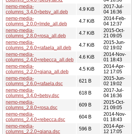
nemo-media-
2017-Jul-
4.9 KiB
columns_3.4.0+betsy_all.deb
04 16:36
nemo-media-
2014-Feb-
4.7 KiB
columns_2.0.0+lmde_all.deb
04 12:37
nemo-media-
2015-Oct-
4.7 KiB
columns_2.8.0+rosa_all.deb
21 09:05
nemo-media-
2015-Jun-
4.7 KiB
columns_2.6.0+rafaela_all.deb
02 19:02
nemo-media-
2014-Nov-
4.6 KiB
columns_2.4.0+rebecca_all.deb
01 18:43
nemo-media-
2014-Apr-
4.5 KiB
columns_2.2.0+qiana_all.deb
12 17:05
nemo-media-
2015-Jun-
621 B
columns_2.6.0+rafaela.dsc
02 19:02
nemo-media-
2017-Jul-
618 B
columns_3.4.0+betsy.dsc
04 16:36
nemo-media-
2015-Oct-
609 B
columns_2.8.0+rosa.dsc
21 09:05
nemo-media-
2014-Nov-
604 B
columns_2.4.0+rebecca.dsc
01 18:43
nemo-media-
2014-Apr-
596 B
columns_2.2.0+qiana.dsc
12 17:05