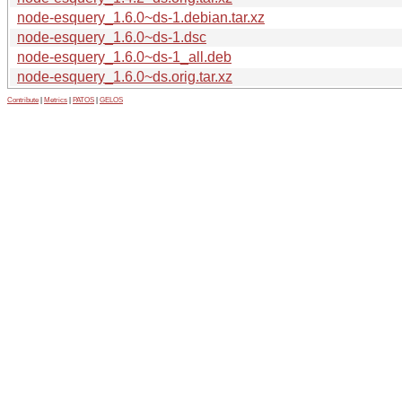
node-esquery_1.6.0~ds-1.debian.tar.xz
node-esquery_1.6.0~ds-1.dsc
node-esquery_1.6.0~ds-1_all.deb
node-esquery_1.6.0~ds.orig.tar.xz
Contribute
|
Metrics
|
PATOS
|
GELOS