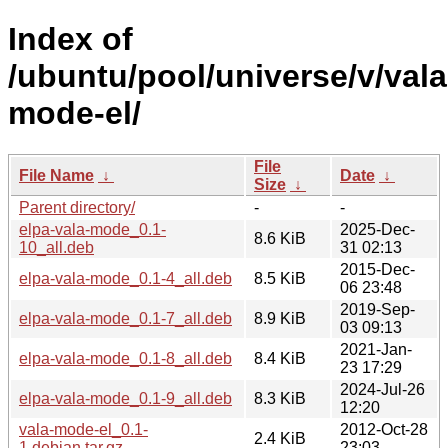
Index of
/ubuntu/pool/universe/v/vala
mode-el/
File
File Name
↓
Date
↓
Size
↓
Parent directory/
-
-
elpa-vala-mode_0.1-
2025-Dec-
8.6 KiB
10_all.deb
31 02:13
2015-Dec-
elpa-vala-mode_0.1-4_all.deb
8.5 KiB
06 23:48
2019-Sep-
elpa-vala-mode_0.1-7_all.deb
8.9 KiB
03 09:13
2021-Jan-
elpa-vala-mode_0.1-8_all.deb
8.4 KiB
23 17:29
2024-Jul-26
elpa-vala-mode_0.1-9_all.deb
8.3 KiB
12:20
vala-mode-el_0.1-
2012-Oct-28
2.4 KiB
1.debian.tar.gz
23:03