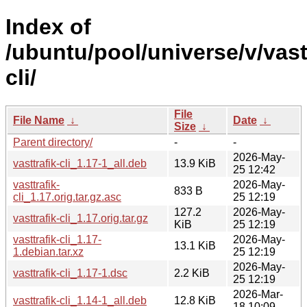
Index of
/ubuntu/pool/universe/v/vastt
cli/
File
File Name
↓
Date
↓
Size
↓
Parent directory/
-
-
2026-May-
vasttrafik-cli_1.17-1_all.deb
13.9 KiB
25 12:42
vasttrafik-
2026-May-
833 B
cli_1.17.orig.tar.gz.asc
25 12:19
127.2
2026-May-
vasttrafik-cli_1.17.orig.tar.gz
KiB
25 12:19
vasttrafik-cli_1.17-
2026-May-
13.1 KiB
1.debian.tar.xz
25 12:19
2026-May-
vasttrafik-cli_1.17-1.dsc
2.2 KiB
25 12:19
2026-Mar-
vasttrafik-cli_1.14-1_all.deb
12.8 KiB
18 10:09