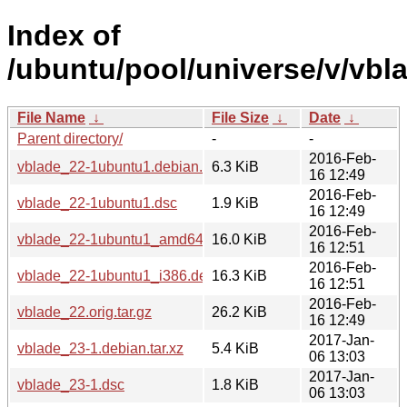
Index of
/ubuntu/pool/universe/v/vbl
File Name
↓
File Size
↓
Date
↓
Parent directory/
-
-
2016-Feb-
vblade_22-1ubuntu1.debian.tar.xz
6.3 KiB
16 12:49
2016-Feb-
vblade_22-1ubuntu1.dsc
1.9 KiB
16 12:49
2016-Feb-
vblade_22-1ubuntu1_amd64.deb
16.0 KiB
16 12:51
2016-Feb-
vblade_22-1ubuntu1_i386.deb
16.3 KiB
16 12:51
2016-Feb-
vblade_22.orig.tar.gz
26.2 KiB
16 12:49
2017-Jan-
vblade_23-1.debian.tar.xz
5.4 KiB
06 13:03
2017-Jan-
vblade_23-1.dsc
1.8 KiB
06 13:03