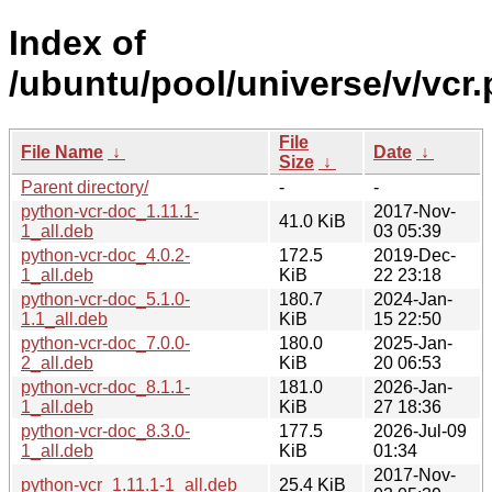
Index of
/ubuntu/pool/universe/v/vcr.
File
File Name
↓
Date
↓
Size
↓
Parent directory/
-
-
python-vcr-doc_1.11.1-
2017-Nov-
41.0 KiB
1_all.deb
03 05:39
python-vcr-doc_4.0.2-
172.5
2019-Dec-
1_all.deb
KiB
22 23:18
python-vcr-doc_5.1.0-
180.7
2024-Jan-
1.1_all.deb
KiB
15 22:50
python-vcr-doc_7.0.0-
180.0
2025-Jan-
2_all.deb
KiB
20 06:53
python-vcr-doc_8.1.1-
181.0
2026-Jan-
1_all.deb
KiB
27 18:36
python-vcr-doc_8.3.0-
177.5
2026-Jul-09
1_all.deb
KiB
01:34
2017-Nov-
python-vcr_1.11.1-1_all.deb
25.4 KiB