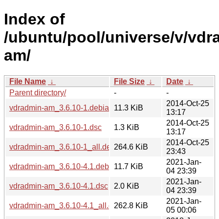
Index of
/ubuntu/pool/universe/v/vdr
am/
File Name
↓
File Size
↓
Date
↓
Parent directory/
-
-
2014-Oct-25
vdradmin-am_3.6.10-1.debian.tar.bz2
11.3 KiB
13:17
2014-Oct-25
vdradmin-am_3.6.10-1.dsc
1.3 KiB
13:17
2014-Oct-25
vdradmin-am_3.6.10-1_all.deb
264.6 KiB
23:43
2021-Jan-
vdradmin-am_3.6.10-4.1.debian.tar.bz2
11.7 KiB
04 23:39
2021-Jan-
vdradmin-am_3.6.10-4.1.dsc
2.0 KiB
04 23:39
2021-Jan-
vdradmin-am_3.6.10-4.1_all.deb
262.8 KiB
05 00:06