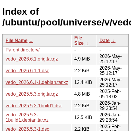
Index of
/ubuntu/pool/universe/v/ved
File
File Name
↓
Date
↓
Size
↓
Parent directory/
-
-
2026-May-
vedo_2026.6.1.orig.tar.gz
4.9 MiB
25 12:17
2026-May-
vedo_2026.6.1-1.dsc
2.2 KiB
25 12:17
2026-May-
vedo_2026.6.1-1.debian.tar.xz
12.4 KiB
25 12:17
2025-Feb-
vedo_2025.5.3.orig.tar.gz
4.8 MiB
05 18:02
2026-Jan-
vedo_2025.5.3-1build1.dsc
2.2 KiB
29 23:54
vedo_2025.5.3-
2026-Jan-
12.5 KiB
1build1.debian.tar.xz
29 23:54
2025-Feb-
vedo_2025.5.3-1.dsc
2.2 KiB