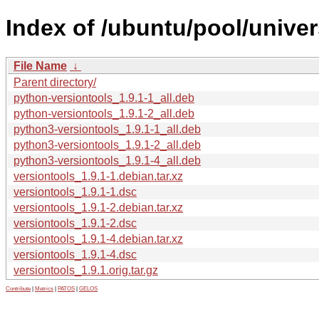
Index of /ubuntu/pool/univer
File Name
↓
Parent directory/
python-versiontools_1.9.1-1_all.deb
python-versiontools_1.9.1-2_all.deb
python3-versiontools_1.9.1-1_all.deb
python3-versiontools_1.9.1-2_all.deb
python3-versiontools_1.9.1-4_all.deb
versiontools_1.9.1-1.debian.tar.xz
versiontools_1.9.1-1.dsc
versiontools_1.9.1-2.debian.tar.xz
versiontools_1.9.1-2.dsc
versiontools_1.9.1-4.debian.tar.xz
versiontools_1.9.1-4.dsc
versiontools_1.9.1.orig.tar.gz
Contribute
|
Metrics
|
PATOS
|
GELOS