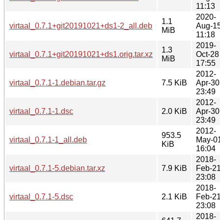
11:13
2020-
1.1
virtaal_0.7.1+git20191021+ds1-2_all.deb
Aug-1
MiB
11:18
2019-
1.3
virtaal_0.7.1+git20191021+ds1.orig.tar.xz
Oct-28
MiB
17:55
2012-
virtaal_0.7.1-1.debian.tar.gz
7.5 KiB
Apr-30
23:49
2012-
virtaal_0.7.1-1.dsc
2.0 KiB
Apr-30
23:49
2012-
953.5
virtaal_0.7.1-1_all.deb
May-0
KiB
16:04
2018-
virtaal_0.7.1-5.debian.tar.xz
7.9 KiB
Feb-2
23:08
2018-
virtaal_0.7.1-5.dsc
2.1 KiB
Feb-2
23:08
2018-