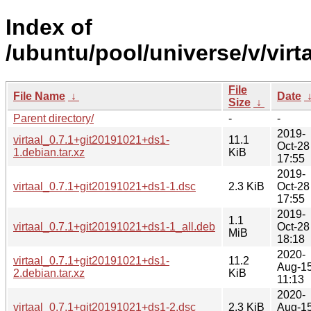
Index of
/ubuntu/pool/universe/v/virta
File
File Name
↓
Date
Size
↓
Parent directory/
-
-
2019-
virtaal_0.7.1+git20191021+ds1-
11.1
Oct-28
1.debian.tar.xz
KiB
17:55
2019-
virtaal_0.7.1+git20191021+ds1-1.dsc
2.3 KiB
Oct-28
17:55
2019-
1.1
virtaal_0.7.1+git20191021+ds1-1_all.deb
Oct-28
MiB
18:18
2020-
virtaal_0.7.1+git20191021+ds1-
11.2
Aug-1
2.debian.tar.xz
KiB
11:13
2020-
virtaal_0.7.1+git20191021+ds1-2.dsc
2.3 KiB
Aug-1