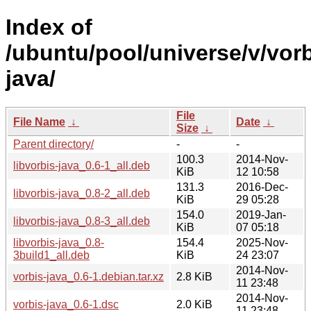
Index of
/ubuntu/pool/universe/v/vorb
java/
File
File Name
↓
Date
↓
Size
↓
Parent directory/
-
-
100.3
2014-Nov-
libvorbis-java_0.6-1_all.deb
KiB
12 10:58
131.3
2016-Dec-
libvorbis-java_0.8-2_all.deb
KiB
29 05:28
154.0
2019-Jan-
libvorbis-java_0.8-3_all.deb
KiB
07 05:18
libvorbis-java_0.8-
154.4
2025-Nov-
3build1_all.deb
KiB
24 23:07
2014-Nov-
vorbis-java_0.6-1.debian.tar.xz
2.8 KiB
11 23:48
2014-Nov-
vorbis-java_0.6-1.dsc
2.0 KiB
11 23:48