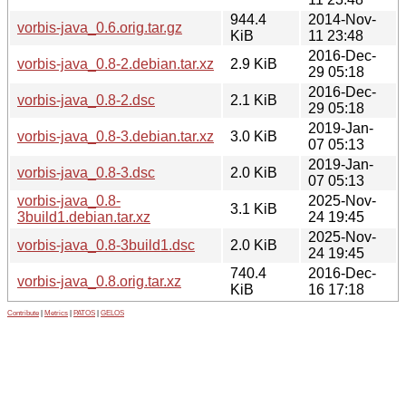
944.4
2014-Nov-
vorbis-java_0.6.orig.tar.gz
KiB
11 23:48
2016-Dec-
vorbis-java_0.8-2.debian.tar.xz
2.9 KiB
29 05:18
2016-Dec-
vorbis-java_0.8-2.dsc
2.1 KiB
29 05:18
2019-Jan-
vorbis-java_0.8-3.debian.tar.xz
3.0 KiB
07 05:13
2019-Jan-
vorbis-java_0.8-3.dsc
2.0 KiB
07 05:13
vorbis-java_0.8-
2025-Nov-
3.1 KiB
3build1.debian.tar.xz
24 19:45
2025-Nov-
vorbis-java_0.8-3build1.dsc
2.0 KiB
24 19:45
740.4
2016-Dec-
vorbis-java_0.8.orig.tar.xz
KiB
16 17:18
Contribute
|
Metrics
|
PATOS
|
GELOS