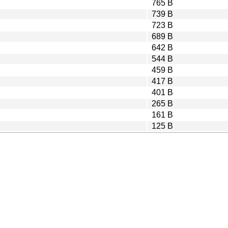
765 B
739 B
723 B
689 B
642 B
544 B
459 B
417 B
401 B
265 B
161 B
125 B