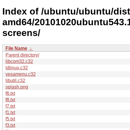
Index of /ubuntu/ubuntu/dist
amd64/20101020ubuntu543.17
screens/
File Name
↓
Parent directory/
libcom32.c32
ldlinux.c32
vesamenu.c32
libutil.c32
splash.png
f6.txt
f8.txt
f7.txt
f1.txt
f5.txt
f3.txt