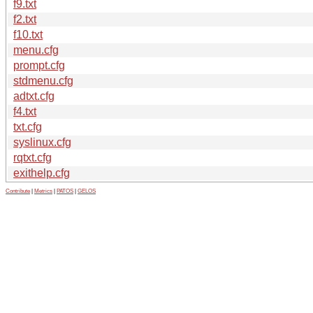
f9.txt
f2.txt
f10.txt
menu.cfg
prompt.cfg
stdmenu.cfg
adtxt.cfg
f4.txt
txt.cfg
syslinux.cfg
rqtxt.cfg
exithelp.cfg
Contribute
|
Metrics
|
PATOS
|
GELOS