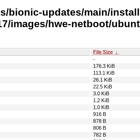
s/bionic-updates/main/install
/images/hwe-netboot/ubuntu
File Size
↓
-
176.3 KiB
113.1 KiB
26.1 KiB
22.5 KiB
3.0 KiB
1.2 KiB
1.0 KiB
916 B
878 B
806 B
782 B