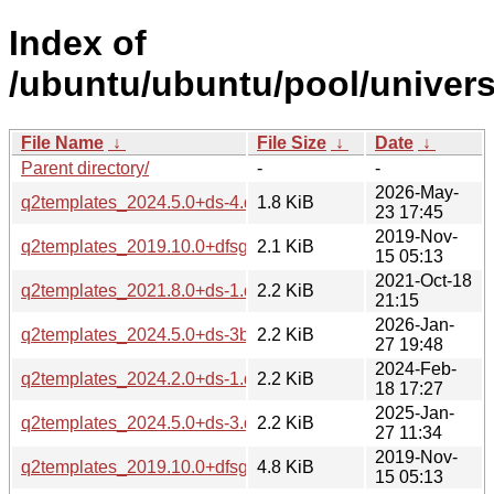
Index of
/ubuntu/ubuntu/pool/univers
File Name
↓
File Size
↓
Date
↓
Parent directory/
-
-
2026-May-
q2templates_2024.5.0+ds-4.dsc
1.8 KiB
23 17:45
2019-Nov-
q2templates_2019.10.0+dfsg-1.dsc
2.1 KiB
15 05:13
2021-Oct-18
q2templates_2021.8.0+ds-1.dsc
2.2 KiB
21:15
2026-Jan-
q2templates_2024.5.0+ds-3build1.dsc
2.2 KiB
27 19:48
2024-Feb-
q2templates_2024.2.0+ds-1.dsc
2.2 KiB
18 17:27
2025-Jan-
q2templates_2024.5.0+ds-3.dsc
2.2 KiB
27 11:34
2019-Nov-
q2templates_2019.10.0+dfsg-1.debian.tar.xz
4.8 KiB
15 05:13