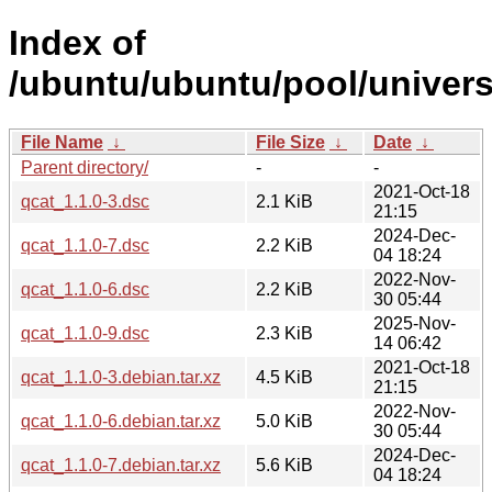
Index of
/ubuntu/ubuntu/pool/univers
File Name
↓
File Size
↓
Date
↓
Parent directory/
-
-
2021-Oct-18
qcat_1.1.0-3.dsc
2.1 KiB
21:15
2024-Dec-
qcat_1.1.0-7.dsc
2.2 KiB
04 18:24
2022-Nov-
qcat_1.1.0-6.dsc
2.2 KiB
30 05:44
2025-Nov-
qcat_1.1.0-9.dsc
2.3 KiB
14 06:42
2021-Oct-18
qcat_1.1.0-3.debian.tar.xz
4.5 KiB
21:15
2022-Nov-
qcat_1.1.0-6.debian.tar.xz
5.0 KiB
30 05:44
2024-Dec-
qcat_1.1.0-7.debian.tar.xz
5.6 KiB
04 18:24