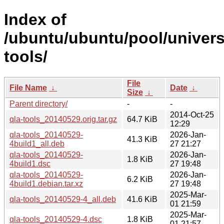
Index of
/ubuntu/ubuntu/pool/univers
tools/
File
File Name
↓
Date
↓
Size
↓
Parent directory/
-
-
2014-Oct-25
qla-tools_20140529.orig.tar.gz
64.7 KiB
12:29
qla-tools_20140529-
2026-Jan-
41.3 KiB
4build1_all.deb
27 21:27
qla-tools_20140529-
2026-Jan-
1.8 KiB
4build1.dsc
27 19:48
qla-tools_20140529-
2026-Jan-
6.2 KiB
4build1.debian.tar.xz
27 19:48
2025-Mar-
qla-tools_20140529-4_all.deb
41.6 KiB
01 21:59
2025-Mar-
qla-tools_20140529-4.dsc
1.8 KiB
01 21:57