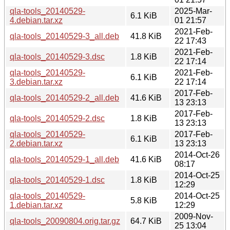
qla-tools_20140529-
2025-Mar-
6.1 KiB
4.debian.tar.xz
01 21:57
2021-Feb-
qla-tools_20140529-3_all.deb
41.8 KiB
22 17:43
2021-Feb-
qla-tools_20140529-3.dsc
1.8 KiB
22 17:14
qla-tools_20140529-
2021-Feb-
6.1 KiB
3.debian.tar.xz
22 17:14
2017-Feb-
qla-tools_20140529-2_all.deb
41.6 KiB
13 23:13
2017-Feb-
qla-tools_20140529-2.dsc
1.8 KiB
13 23:13
qla-tools_20140529-
2017-Feb-
6.1 KiB
2.debian.tar.xz
13 23:13
2014-Oct-26
qla-tools_20140529-1_all.deb
41.6 KiB
08:17
2014-Oct-25
qla-tools_20140529-1.dsc
1.8 KiB
12:29
qla-tools_20140529-
2014-Oct-25
5.8 KiB
1.debian.tar.xz
12:29
2009-Nov-
qla-tools_20090804.orig.tar.gz
64.7 KiB
25 13:04